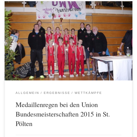
Bei den heurigen Union Bundesmeisterschaften im Kunstturnen
(findet leider aus finanziellen Gründen nur alle 2 Jahre statt) starteten
aus Wien 16 Aktive (10 Tui und 6 Tu) von der Union West-Wien und
eine Turnerinnen der Union Landstraße. Erstmals in meiner langen
Trainerlaufbahn gingen alle Teilnehmer mit einer Medaille nach
Hause! Mannschaftsergebnisse: 3x GOLD (J3 Tui, […]
ALLGEMEIN
ERGEBNISSE
WETTKÄMPFE
Medaillenregen bei den Union
Bundesmeisterschaften 2015 in St.
Pölten