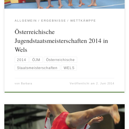
ALLGEMEIN
ERGEBNISSE
WETTKÄMPFE
Österreichische
Jugendstaatsmeisterschaften 2014 in
Wels
2014
ÖJM
Österreichische
Staatsmeisterschaften
WELS
von
Barbara
Veröffentlicht am
2. Juni 2014
Ein gelungener und erfolgreicher Abschluss dieser Saison! Oli (J1) und