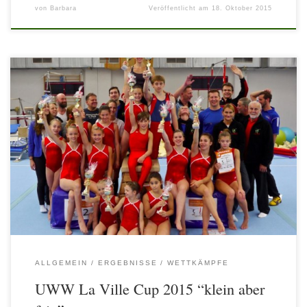
von
Barbara
Veröffentlicht am
18. Oktober 2015
Am 27.09.2015 fand der erste Wettkampf im Leistungszentrum La
Ville statt. Der 1. Union West-Wien La Ville Nachwuchscup 2015
Durch den frühen Saisonstart und der dadurch entstandenen
ungenügenden Vorbereitungszeit der Athleten, meldeten leider nur
wenige Vereine ihre Aktiven zu diesem neu ins Leben gerufenen
hochwertigen Kür-Wettkampf für Nachwuchsturnerinnen und
Nachwuchsturner in Österreich an. Dazu kamen noch […]
ALLGEMEIN
ERGEBNISSE
WETTKÄMPFE
UWW La Ville Cup 2015 “klein aber