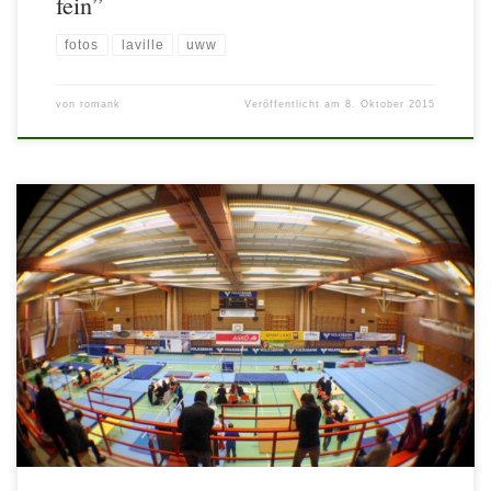
fein”
fotos
laville
uww
von
romank
Veröffentlicht am
8. Oktober 2015
ASKÖ Bundesmeisterschaften und int. Gänserndorfcup super
Ergebnisse: Kinder 2: 1. Elvis Baccolini, 2. Mark Malach Jugend 3: 3.
Bruno Baccolini Jugend 1: 2. Jonathan Brecht Internationale Klasse: 2
. Platz: Richard Palicka, 5. Filip Grgic-Ivankovic Bravo Burschen!