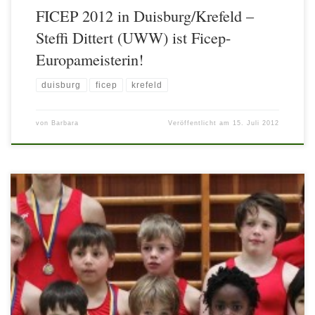
FICEP 2012 in Duisburg/Krefeld –
Steffi Dittert (UWW) ist Ficep-
Europameisterin!
duisburg
ficep
krefeld
von
Barbara
Veröffentlicht am
15. Juli 2012
Wettkampf der Burschen (Bericht von Tina Weinberger) Sonntag 8.00
Uhr. Für die frühe Stunde (man berücksichtige den Anfahrtsweg)
finden sich beachtlich viele unserer Burschen bereits beim Aufwärmen.
Sie besprechen die letzten Strategien oder wachen einfach nur auf. Auf
alle Fälle waren sie professionell bei der Sache, als es dann
wirklich zur Sache ging. Wir befanden uns auf […]