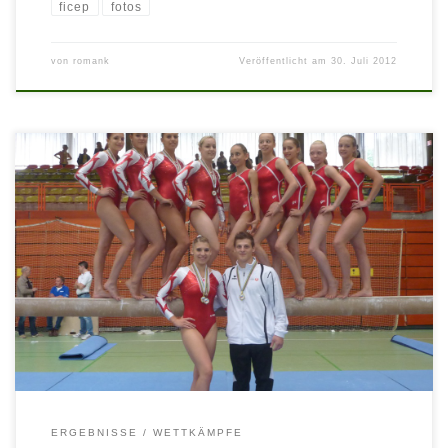
ficep
fotos
von
romank
Veröffentlicht am
30. Juli 2012
Vom 12.-15.7.2012 fanden die Europameisterschaften der
christlichen Verbände, die zirka im 5-Jahresrhythmus veranstaltet
werden, in Duisburg/GER statt. Erstmals gab es ein Juniorinnenteam,
dass vollständig nur aus UWW-Turnerinnen bestand und somit die
gute Nachwuchsarbeit im Verein bestätigt. Als jüngstes Team und nur
mit 5 Starterinnen belegten sie den 4. Platz. Das Startgerät
Stufenbarren war leider nicht unser stärkstes Gerät am Freitag, den […]
ERGEBNISSE
WETTKÄMPFE