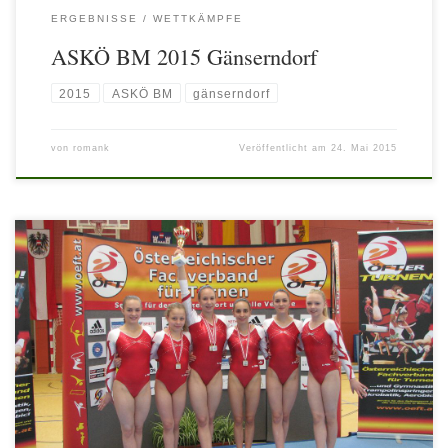
ERGEBNISSE
WETTKÄMPFE
ASKÖ BM 2015 Gänserndorf
2015
ASKÖ BM
gänserndorf
von
romank
Veröffentlicht am
24. Mai 2015
Zitat ÖFT: Nachwuchs-Saisonhöhepunkt mit Spitzenleistungen
Österreich größte Kunstturn-Zukunftshoffnungen bestritten am 31.
Mai und 1. Juni 2014 in Wels ihren Saisonhöhepunkt: Die
Österreichischen Jugendmeis- terschaften versammelten 192
Toptalente aus 58 Vereinen und Trainingszent- ren aller neun
Bundesländer. . In je drei Altersklassen ging es bei Mädchen und
Burschen um Einzel- wie um Teamtitel. Die Spitzenbewerbe gewannen
Junioren-EM-Teilnehmerin Linda […]