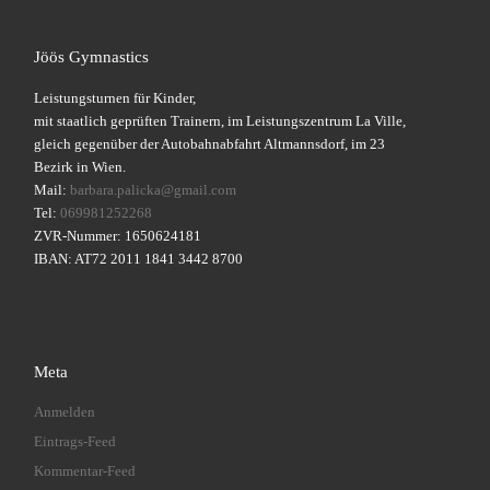
Jöös Gymnastics
Leistungsturnen für Kinder,
mit staatlich geprüften Trainern, im Leistungszentrum La Ville,
gleich gegenüber der Autobahnabfahrt Altmannsdorf, im 23
Bezirk in Wien.
Mail:
barbara.palicka@gmail.com
Tel:
069981252268
ZVR-Nummer: 1650624181
IBAN: AT72 2011 1841 3442 8700
Meta
Anmelden
Eintrags-Feed
Kommentar-Feed