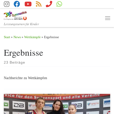
Zum Inhalt springen
Men
Leistungsturnen für Kinder
Start
»
News
»
Wettkämpfe
»
Ergebnisse
Ergebnisse
23 Beiträge
Nachberichte zu Wettkämpfen
Nach langer Zeit fanden wieder dir Österreichischen