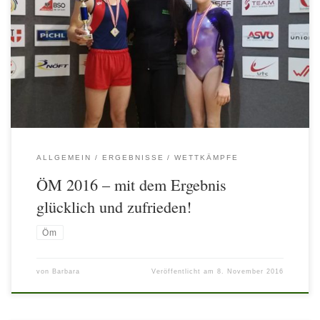
Staatsmeisterschaften in Wien statt. 5.+ 6. Nov. 2016 Heuer war leider
die UWW mit wenigen Startern am Start- Trotzdem können wir mit
dem Ergebnis sehr zufrieden sein! Wir haben … GOLD…den österr.
Juniorenmeister am Sprung – Richard Palicka BRONZE…die österr.
Bronzemedaillensiegerin am Stufenbarren bei den Juniorinnen –
Katrin Palicka […]
ALLGEMEIN
ERGEBNISSE
WETTKÄMPFE
ÖM 2016 – mit dem Ergebnis
glücklich und zufrieden!
Öm
von
Barbara
Veröffentlicht am
8. November 2016