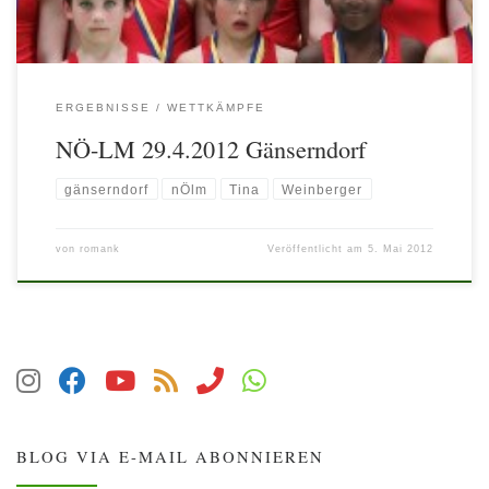
ERGEBNISSE
WETTKÄMPFE
NÖ-LM 29.4.2012 Gänserndorf
gänserndorf
nÖlm
Tina
Weinberger
von
romank
Veröffentlicht am
5. Mai 2012
BLOG VIA E-MAIL ABONNIEREN