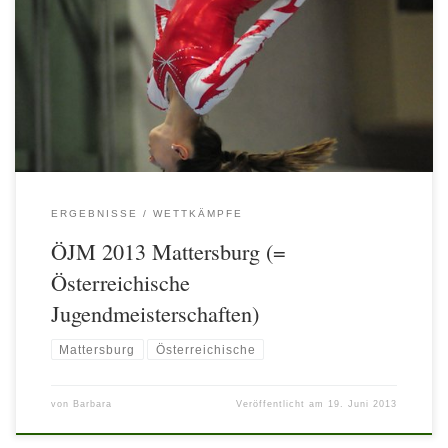
Richi (J1-Kür) – beste Wiener in ihrer Stufe !!! BRAVO!!! Alle unsere
Teilnehmerinnen (Olivia Wasik, Jasmin Lejsek, Megan Leybourne und
Hannah Schmid) und Teilnehmer (Richard Palicka und Filip Arusoaie)
zeigten sich in guter Form und präsentierten ihre Übungen sehr gut!
Olivia und Jasmin durften in […]
ERGEBNISSE
WETTKÄMPFE
ÖJM 2013 Mattersburg (=
Österreichische
Jugendmeisterschaften)
Mattersburg
Österreichische
von
Barbara
Veröffentlicht am
19. Juni 2013