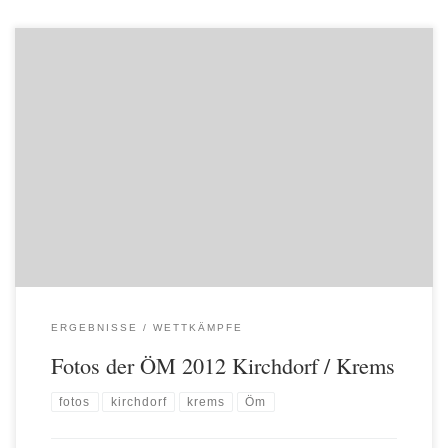
Fotos Online unter: https://www.joeoes.at/cpg/thumbnails.php?
album=69
ERGEBNISSE
WETTKÄMPFE
Fotos der ÖM 2012 Kirchdorf / Krems
fotos
kirchdorf
krems
Öm