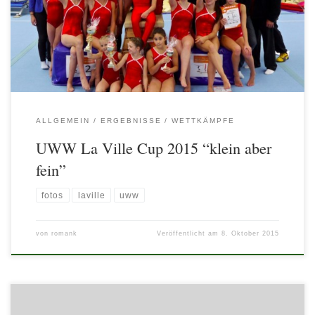
ungenügenden Vorbereitungszeit der Athleten, meldeten leider nur
wenige Vereine ihre Aktiven zu diesem neu ins Leben gerufenen
hochwertigen Kür-Wettkampf für Nachwuchsturnerinnen und
Nachwuchsturner in Österreich an. Dazu kamen noch […]
ALLGEMEIN
ERGEBNISSE
WETTKÄMPFE
UWW La Ville Cup 2015 “klein aber
fein”
fotos
laville
uww
von
romank
Veröffentlicht am
8. Oktober 2015