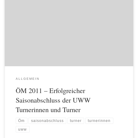
Bedenkt man, dass wir noch bis vor den Sommerferien 2011 nur zwei
Mal in der Woche Zugang zu einem Leistungszentrum gehabt haben
und alle anderen Trainings in Hallen durchgeführt wurden, die lang
nicht einer optimalen Trainingsstätte gleichen (Volksschulturnsaal mit
Minimalausstattung), dann sind die Leistungen noch höher zu
bewerten. Von unserem Verein bzw. unserer Trainingsgemeinschaft
traten […]
ALLGEMEIN
ÖM 2011 – Erfolgreicher
Saisonabschluss der UWW
Turnerinnen und Turner
Öm
saisonabschluss
turner
turnerinnen
uww