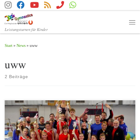
Zum Inhalt springen
Men
Leistungsturnen für Kinder
Start
»
News
»
uww
uww
2 Beiträge
Am 27.09.2015 fand der erste Wettkampf im Leistungszentrum La
Ville statt. Der 1. Union West-Wien La Ville Nachwuchscup 2015
Durch den frühen Saisonstart und der dadurch entstandenen