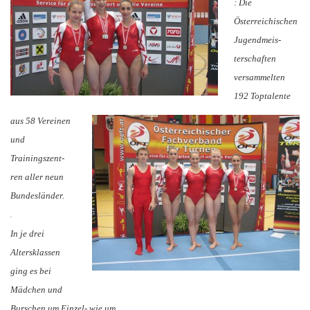
: Die
Österreichischen
Jugendmeis-
terschaften
versammelten
192 Toptalente
aus 58 Vereinen
und
Trainingszent-
ren aller neun
Bundesländer.
.
In je drei
Altersklassen
ging es bei
Mädchen und
Burschen um Einzel- wie um