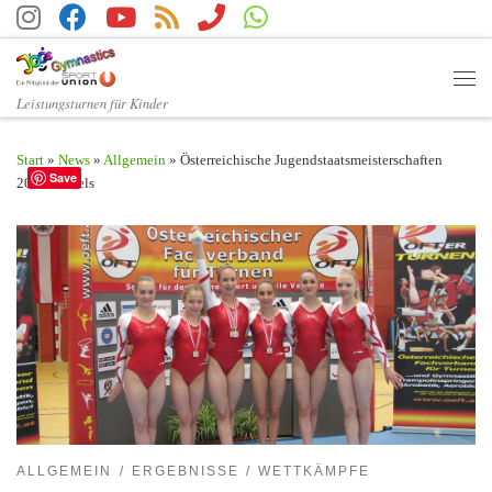
Zum Inhalt springen
Men
Leistungsturnen für Kinder
Start
»
News
»
Allgemein
»
Österreichische Jugendstaatsmeisterschaften
Save
2014 in Wels
ALLGEMEIN
ERGEBNISSE
WETTKÄMPFE