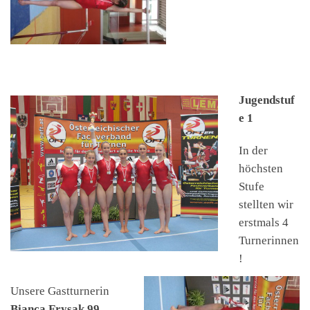
Jugendstuf
e 1
In der
höchsten
Stufe
stellten wir
erstmals 4
Turnerinnen
!
Unsere Gastturnerin
Bianca Frysak 99