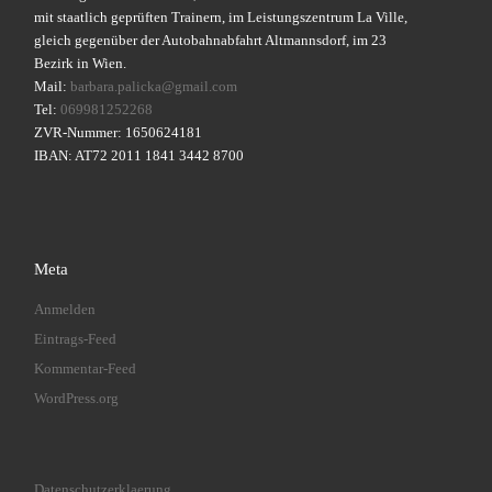
mit staatlich geprüften Trainern, im Leistungszentrum La Ville,
gleich gegenüber der Autobahnabfahrt Altmannsdorf, im 23
Bezirk in Wien.
Mail:
barbara.palicka@gmail.com
Tel:
069981252268
ZVR-Nummer: 1650624181
IBAN: AT72 2011 1841 3442 8700
Meta
Anmelden
Eintrags-Feed
Kommentar-Feed
WordPress.org
Datenschutzerklaerung