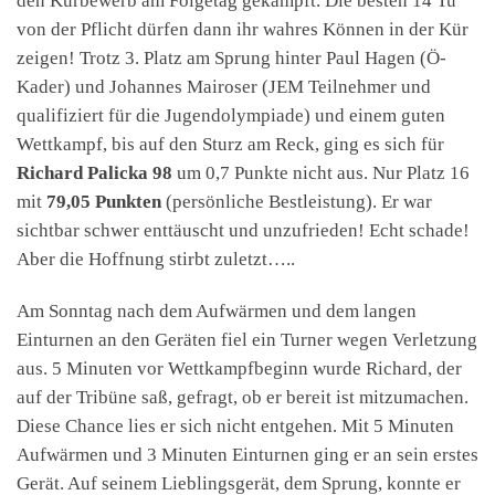
den Kürbewerb am Folgetag gekämpft. Die besten 14 Tu
von der Pflicht dürfen dann ihr wahres Können in der Kür
zeigen! Trotz 3. Platz am Sprung hinter Paul Hagen (Ö-
Kader) und Johannes Mairoser (JEM Teilnehmer und
qualifiziert für die Jugendolympiade) und einem guten
Wettkampf, bis auf den Sturz am Reck, ging es sich für
Richard Palicka 98
um 0,7 Punkte nicht aus. Nur Platz 16
mit
79,05 Punkten
(persönliche Bestleistung). Er war
sichtbar schwer enttäuscht und unzufrieden! Echt schade!
Aber die Hoffnung stirbt zuletzt…..
Am Sonntag nach dem Aufwärmen und dem langen
Einturnen an den Geräten fiel ein Turner wegen Verletzung
aus. 5 Minuten vor Wettkampfbeginn wurde Richard, der
auf der Tribüne saß, gefragt, ob er bereit ist mitzumachen.
Diese Chance lies er sich nicht entgehen. Mit 5 Minuten
Aufwärmen und 3 Minuten Einturnen ging er an sein erstes
Gerät. Auf seinem Lieblingsgerät, dem Sprung, konnte er