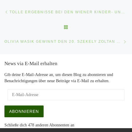
Beitragsnavigation
Vorheriger Beitrag
TOLLE ERGEBNISSE BEI DEN WIENER KINDER- UND JUGENDMEISTERSCHAFTEN
ZURÜCK ZUR BEITRAGSLI
Nä
OLIVIA WASIK GEWINNT DEN 20. SZEKELY ZOLTAN MEMORIAL IN SOPRON
News via E-Mail erhalten
Gib deine E-Mail-Adresse an, um diesen Blog zu abonnieren und
Benachrichtigungen über neue Beiträge via E-Mail zu erhalten.
E-Mail-Adresse
ABONNIEREN
Schließe dich 478 anderen Abonnenten an