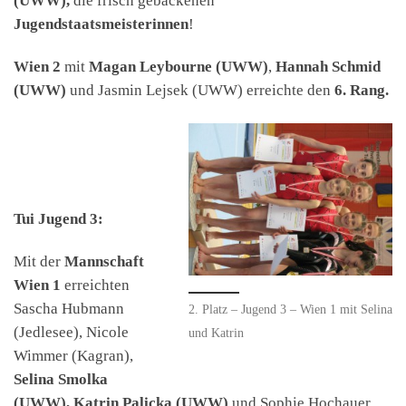
(UWW),
die frisch gebackenen
Jugendstaatsmeisterinnen
!
Wien 2
mit
Magan Leybourne (UWW)
,
Hannah Schmid
(UWW)
und Jasmin Lejsek (UWW) erreichte den
6. Rang.
Tui Jugend 3:
Mit der
Mannschaft
Wien 1
erreichten
Sascha Hubmann
2. Platz – Jugend 3 – Wien 1 mit Selina
(Jedlesee), Nicole
und Katrin
Wimmer (Kagran),
Selina Smolka
(UWW), Katrin Palicka (UWW)
und Sophie Hochauer