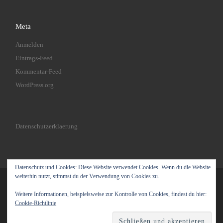
Meta
Anmelden
Eintrags-Feed
Kommentar-Feed
WordPress.org
Datenschutzerklaerung
Datenschutz und Cookies: Diese Website verwendet Cookies. Wenn du die Website
weiterhin nutzt, stimmst du der Verwendung von Cookies zu.
© 2026
Joeoes Gymnastics
– Alle Rechte vorbehalten
Weitere Informationen, beispielsweise zur Kontrolle von Cookies, findest du hier:
Präsentiert von
WP
– Entworfen mit dem
Customizr-Theme
Cookie-Richtlinie