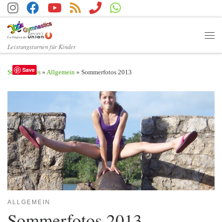
Zum Inhalt springen
Men
Leistungsturnen für Kinder
Save
Start
»
News
»
Allgemein
»
Sommerfotos 2013
ALLGEMEIN
Sommerfotos 2013