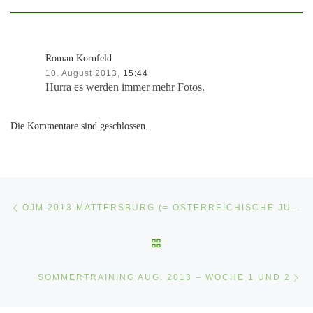
Roman Kornfeld
10. August 2013,
15:44
Hurra es werden immer mehr Fotos.
Die Kommentare sind geschlossen.
Beitragsnavigation
Vorheriger Beitrag
ÖJM 2013 MATTERSBURG (= ÖSTERREICHISCHE JUGENDMEISTERSCHAFTEN)
ZURÜCK ZUR BEITRAGSLI
Nä
SOMMERTRAINING AUG. 2013 – WOCHE 1 UND 2