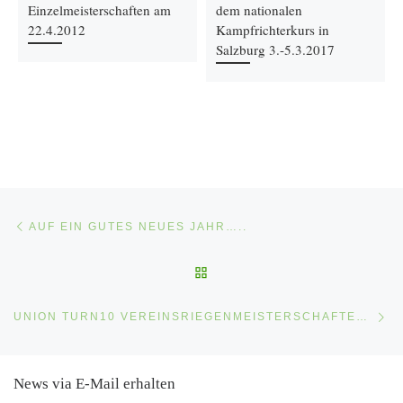
Einzelmeisterschaften am
dem nationalen
22.4.2012
Kampfrichterkurs in
Salzburg 3.-5.3.2017
Beitragsnavigation
Vorheriger Beitrag
AUF EIN GUTES NEUES JAHR…..
ZURÜCK ZUR BEITRAGSLI
Nä
UNION TURN10 VEREINSRIEGENMEISTERSCHAFTEN 4.3.2012
News via E-Mail erhalten