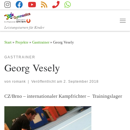
Zum Inhalt springen
Men
Leistungsturnen für Kinder
Start
»
Projekte
»
Gasttrainer
»
Georg Vesely
GASTTRAINER
Georg Vesely
von
romank
|
Veröffentlicht am
2. September 2018
CZ/Brno – internationaler Kampfrichter – Trainingslager