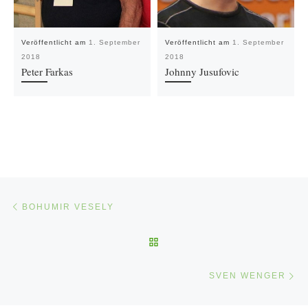
Veröffentlicht am
1. September
Veröffentlicht am
1. September
2018
2018
Peter Farkas
Johnny Jusufovic
Beitragsnavigation
Vorheriger Beitrag
BOHUMIR VESELY
ZURÜCK ZUR BEITRAGSLI
Nä
SVEN WENGER