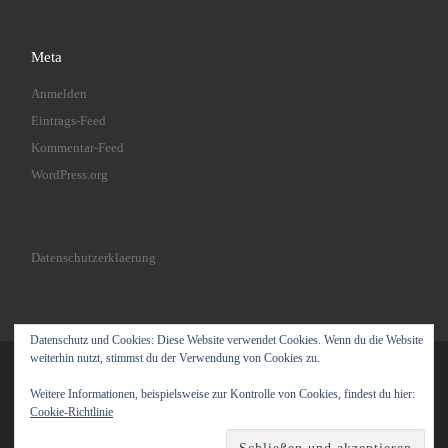
Meta
Anmelden
Eintrags-Feed
Kommentar-Feed
WordPress.org
Datenschutzerklaerung
Datenschutz und Cookies: Diese Website verwendet Cookies. Wenn du die Website
weiterhin nutzt, stimmst du der Verwendung von Cookies zu.
© 2026
Joeoes Gymnastics
– Alle Rechte vorbehalten
Weitere Informationen, beispielsweise zur Kontrolle von Cookies, findest du hier:
Präsentiert von
WP
– Entworfen mit dem
Customizr-Theme
Cookie-Richtlinie