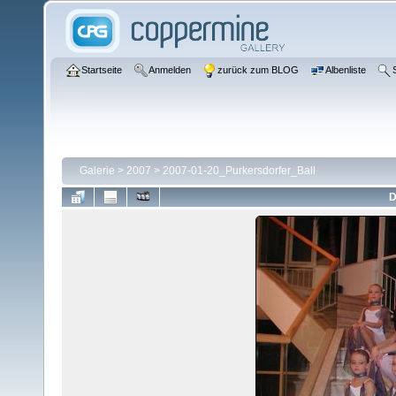
Startseite
Anmelden
zurück zum BLOG
Albenliste
Galerie
>
2007
>
2007-01-20_Purkersdorfer_Ball
D