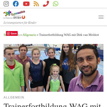
Zum Inhalt springen
Men
Leistungsturnen für Kinder
Save
Start
»
News
»
Allgemein
»
Trainerfortbildung WAG mit Dirk van Meldert
ALLGEMEIN
Trainerfortbildung WAG mit