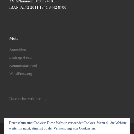
ZVR-Nummer: 1650624181
IBAN: AT72 2011 1841 3442 8700
Meta
Anmelden
Eintrags-Feed
Kommentar-Feed
WordPress.org
Datenschutzerklaerung
Datenschutz und Cookies: Diese Website verwendet Cookies. Wenn du die Website
weiterhin nutzt, stimmst du der Verwendung von Cookies zu.
© 2026
Joeoes Gymnastics
– Alle Rechte vorbehalten